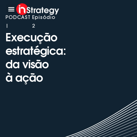
Trabalhe conosco
Conheça-nos
Contate-nos
PODCAST
Episódio
|
2
Execução
estratégica:
da visão
à ação