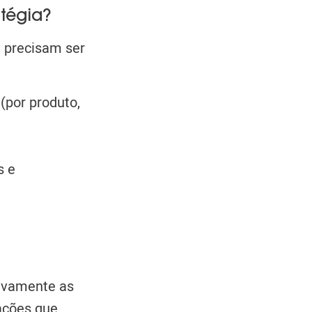
tégia?
e precisam ser
por produto,
s e
tivamente as
ações que