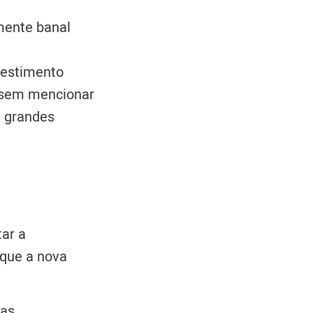
mente banal
vestimento
, sem mencionar
m grandes
tar a
 que a nova
sas