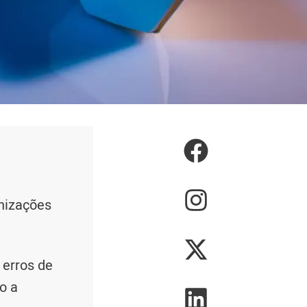
nizações
 erros de
o a