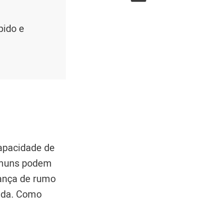
pido e
 capacidade de
omuns podem
nça de rumo
tada. Como