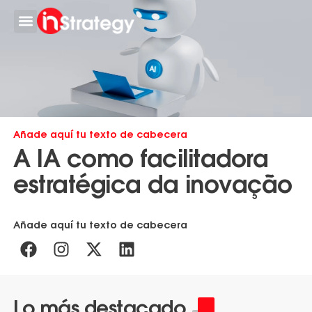
Trabalhe conosco
Conheça-nos
Contate-nos
Añade aquí tu texto de cabecera
A IA como facilitadora
estratégica da inovação
Añade aquí tu texto de cabecera
Lo más destacado